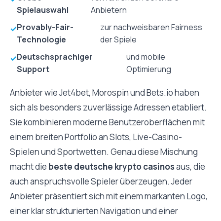
Spielauswahl
Anbietern
Provably-Fair-
zur nachweisbaren Fairness
Technologie
der Spiele
Deutschsprachiger
und mobile
Support
Optimierung
Anbieter wie Jet4bet, Morospin und Bets.io haben
sich als besonders zuverlässige Adressen etabliert.
Sie kombinieren moderne Benutzeroberflächen mit
einem breiten Portfolio an Slots, Live-Casino-
Spielen und Sportwetten. Genau diese Mischung
macht die
beste deutsche krypto casinos
aus, die
auch anspruchsvolle Spieler überzeugen. Jeder
Anbieter präsentiert sich mit einem markanten Logo,
einer klar strukturierten Navigation und einer