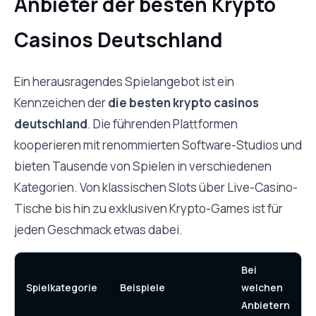
Anbieter der besten Krypto
Casinos Deutschland
Ein herausragendes Spielangebot ist ein
Kennzeichen der
die besten krypto casinos
deutschland
. Die führenden Plattformen
kooperieren mit renommierten Software-Studios und
bieten Tausende von Spielen in verschiedenen
Kategorien. Von klassischen Slots über Live-Casino-
Tische bis hin zu exklusiven Krypto-Games ist für
jeden Geschmack etwas dabei.
Bei
Spielkategorie
Beispiele
welchen
Anbietern