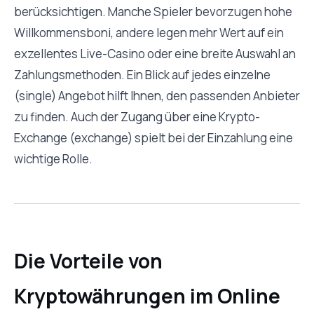
berücksichtigen. Manche Spieler bevorzugen hohe
Willkommensboni, andere legen mehr Wert auf ein
exzellentes Live-Casino oder eine breite Auswahl an
Zahlungsmethoden. Ein Blick auf jedes einzelne
(single) Angebot hilft Ihnen, den passenden Anbieter
zu finden. Auch der Zugang über eine Krypto-
Exchange (exchange) spielt bei der Einzahlung eine
wichtige Rolle.
Die Vorteile von
Kryptowährungen im Online