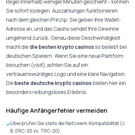
Regel innerhalb weniger Minuten geschieht – können
Sie sofort loslegen. Auszahlungen funktionieren
nach dem gleichen Prinzip: Sie geben Ihre Wallet-
Adresse an, und das Casino sendet Ihre Gewinne
umgehend zurück. Genau diese Geschwindigkeit
macht die
die besten krypto casinos
so beliebt bei
deutschen Spielern. Wenn Sie eine neue Plattform
besuchen (visit), achten Sie auf ein
vertrauenswürdiges Logo und eine klare Navigation.
Die
beste deutsche krypto casinos
bieten hier ein
besonders reibungsloses Erlebnis.
Häufige Anfängerfehler vermeiden
Überprüfen Sie stets die Netzwerk-Kompatibilität (z.
B. ERC-20 vs. TRC-20).