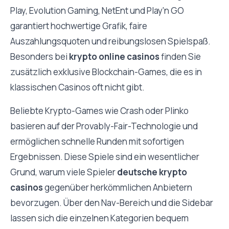
Play, Evolution Gaming, NetEnt und Play'n GO
garantiert hochwertige Grafik, faire
Auszahlungsquoten und reibungslosen Spielspaß.
Besonders bei
krypto online casinos
finden Sie
zusätzlich exklusive Blockchain-Games, die es in
klassischen Casinos oft nicht gibt.
Beliebte Krypto-Games wie Crash oder Plinko
basieren auf der Provably-Fair-Technologie und
ermöglichen schnelle Runden mit sofortigen
Ergebnissen. Diese Spiele sind ein wesentlicher
Grund, warum viele Spieler
deutsche krypto
casinos
gegenüber herkömmlichen Anbietern
bevorzugen. Über den Nav-Bereich und die Sidebar
lassen sich die einzelnen Kategorien bequem