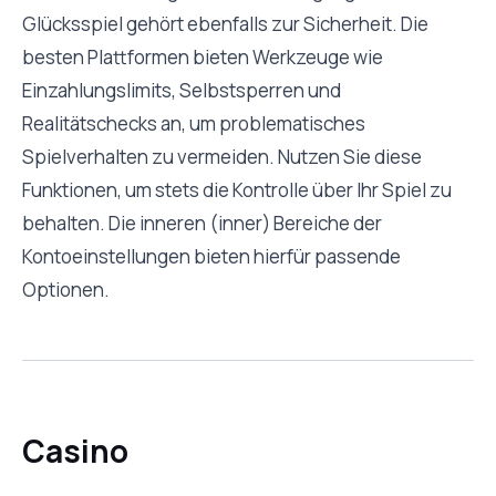
Glücksspiel gehört ebenfalls zur Sicherheit. Die
besten Plattformen bieten Werkzeuge wie
Einzahlungslimits, Selbstsperren und
Realitätschecks an, um problematisches
Spielverhalten zu vermeiden. Nutzen Sie diese
Funktionen, um stets die Kontrolle über Ihr Spiel zu
behalten. Die inneren (inner) Bereiche der
Kontoeinstellungen bieten hierfür passende
Optionen.
Casino