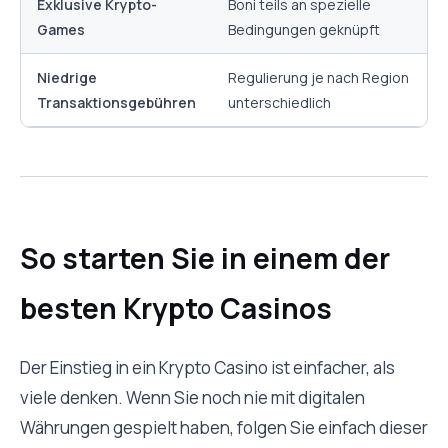
Exklusive Krypto-
Boni teils an spezielle
Games
Bedingungen geknüpft
Niedrige
Regulierung je nach Region
Transaktionsgebühren
unterschiedlich
So starten Sie in einem der
besten Krypto Casinos
Der Einstieg in ein Krypto Casino ist einfacher, als
viele denken. Wenn Sie noch nie mit digitalen
Währungen gespielt haben, folgen Sie einfach dieser