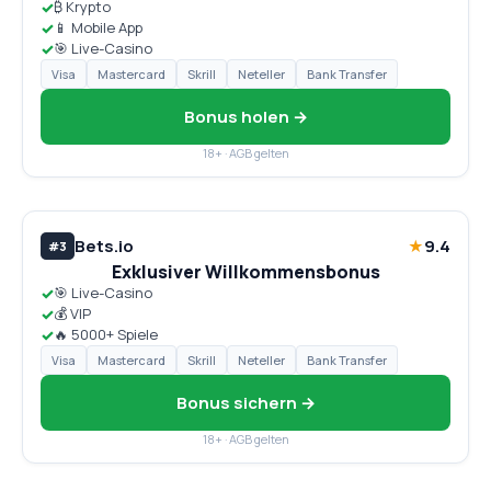
✓
₿ Krypto
✓
📱 Mobile App
✓
🎯 Live-Casino
Visa
Mastercard
Skrill
Neteller
Bank Transfer
Bonus holen →
18+ · AGB gelten
Bets.io
9.4
★
#3
Exklusiver Willkommensbonus
✓
🎯 Live-Casino
✓
💰 VIP
✓
🔥 5000+ Spiele
Visa
Mastercard
Skrill
Neteller
Bank Transfer
Bonus sichern →
18+ · AGB gelten