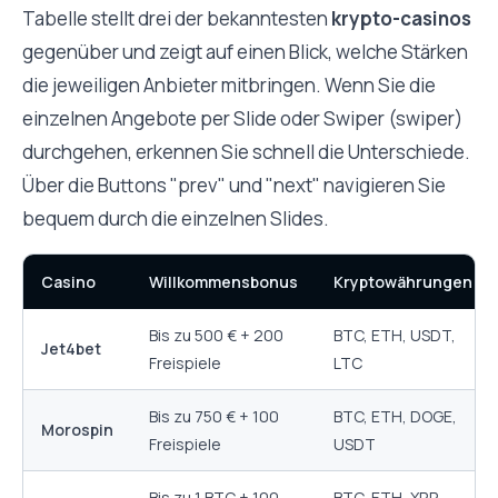
Tabelle stellt drei der bekanntesten
krypto-casinos
gegenüber und zeigt auf einen Blick, welche Stärken
die jeweiligen Anbieter mitbringen. Wenn Sie die
einzelnen Angebote per Slide oder Swiper (swiper)
durchgehen, erkennen Sie schnell die Unterschiede.
Über die Buttons "prev" und "next" navigieren Sie
bequem durch die einzelnen Slides.
Casino
Willkommensbonus
Kryptowährungen
Bis zu 500 € + 200
BTC, ETH, USDT,
Jet4bet
Freispiele
LTC
Bis zu 750 € + 100
BTC, ETH, DOGE,
Morospin
Freispiele
USDT
Bis zu 1 BTC + 100
BTC, ETH, XRP,